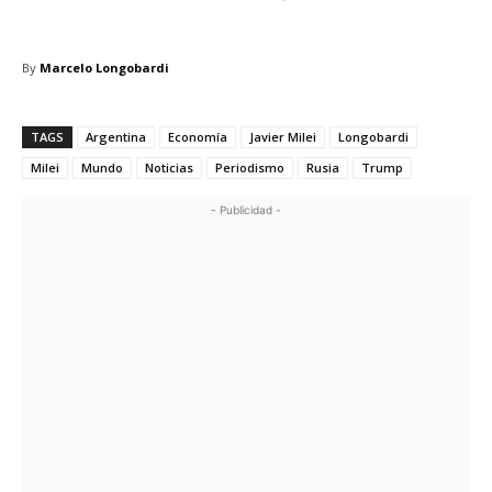
By
Marcelo Longobardi
TAGS
Argentina
Economía
Javier Milei
Longobardi
Milei
Mundo
Noticias
Periodismo
Rusia
Trump
- Publicidad -