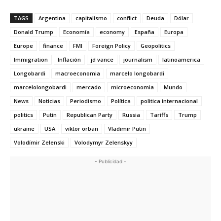
TAGS
Argentina
capitalismo
conflict
Deuda
Dólar
Donald Trump
Economía
economy
España
Europa
Europe
finance
FMI
Foreign Policy
Geopolitics
Immigration
Inflación
jd vance
journalism
latinoamerica
Longobardi
macroeconomia
marcelo longobardi
marcelolongobardi
mercado
microeconomia
Mundo
News
Noticias
Periodismo
Política
politica internacional
politics
Putin
Republican Party
Russia
Tariffs
Trump
ukraine
USA
viktor orban
Vladimir Putin
Volodímir Zelenski
Volodymyr Zelenskyy
- Publicidad -