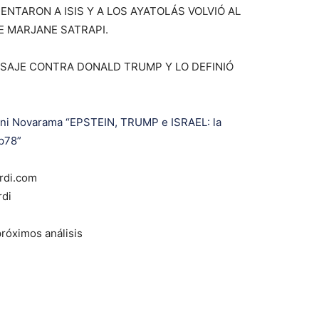
NTARON A ISIS Y A LOS AYATOLÁS VOLVIÓ AL
E MARJANE SATRAPI.
SAJE CONTRA DONALD TRUMP Y LO DEFINIÓ
i Novarama “EPSTEIN, TRUMP e ISRAEL: la
p78”
rdi.com
rdi
próximos análisis