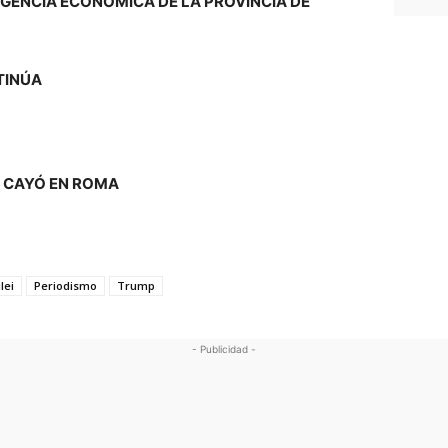
RGENCIA ECONÓMICA DE LA PROVINCIA DE
TINÚA
E CAYÓ EN ROMA
lei
Periodismo
Trump
- Publicidad -