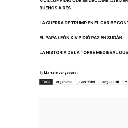
KICILLOF PIDIÓ QUE SE DECLARE LA EME
BUENOS AIRES
LA GUERRA DE TRUMP EN EL CARIBE CON
EL PAPA LEÓN XIV PIDIÓ PAZ EN SUDÁN
LA HISTORIA DE LA TORRE MEDIEVAL QU
By
Marcelo Longobardi
TAGS
Argentina
Javier Milei
Longobardi
Mi