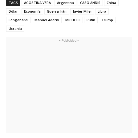
TAGS
AGOSTINA VERA
Argentina
CASO ANDIS
China
Dólar
Economía
Guerra Irán
Javier Milei
Libra
Longobardi
Manuel Adorni
MICHELLI
Putin
Trump
Ucrania
- Publicidad -